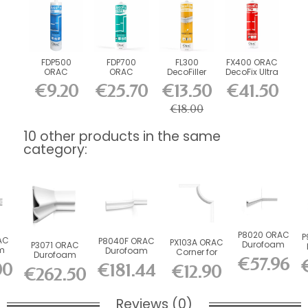
FDP500
FDP700
FL300
FX400 ORAC
ORAC
ORAC
DecoFiller
DecoFix Ultra
DecoFix Pro
DecoFix
270 ml
€9.20
€25.70
€13.50
€41.50
310 ml
Power 290
ml
€18.00
10 other products in the same
category:
P8020 ORAC
P
AC
P8040F ORAC
PX103A ORAC
Durofoam
P3071 ORAC
m
Durofoam
Corner for
Picture Rail
Durofoam
C
€57.96
0 x
Flexible
PX103
L200 x H6...
Picture Rail
00
€181.44
€12.90
€262.50
Picture Rail...
Duropolymer...
L200 x...
Reviews (0)