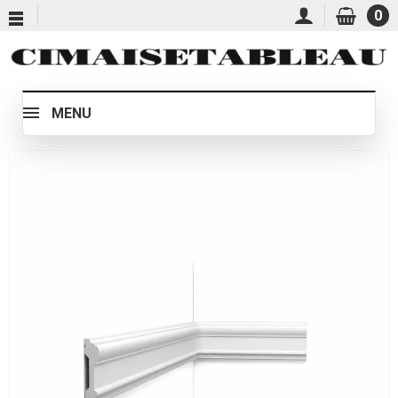
0
MENU