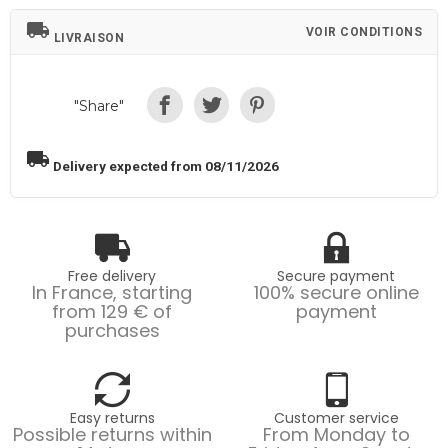
local_shipping
VOIR CONDITIONS
LIVRAISON
"Share"
local_shipping
Delivery expected from 08/11/2026
Free delivery
Secure payment
In France, starting
100% secure online
from 129 € of
payment
purchases
Easy returns
Customer service
Possible returns within
From Monday to