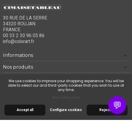
30 RUE DE LA SERRE
34320 ROUJAN
FRANCE
00 33 2 30 96 05 86
info@colorart.fr
Informations
Nos produits
Notre société
We use cookies to improve your shopping experience. You will be
able to select our and third-party cookies that you wish to use at
any time.
Contact us
See cookie policy
💬
Accept all
Configure cookies
Reject all
© 2026 Cimaise Tableau. Tous droits réservés.