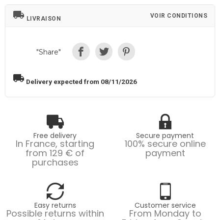
local_shipping
VOIR CONDITIONS
LIVRAISON
"Share"
local_shipping
Delivery expected from 08/11/2026
Free delivery
Secure payment
In France, starting
100% secure online
from 129 € of
payment
purchases
Easy returns
Customer service
Possible returns within
From Monday to