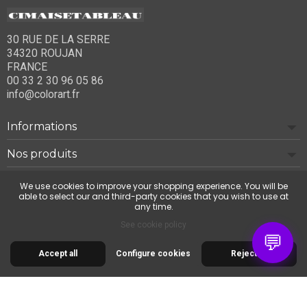
30 RUE DE LA SERRE
34320 ROUJAN
FRANCE
00 33 2 30 96 05 86
info@colorart.fr
Informations
Nos produits
Notre société
We use cookies to improve your shopping experience. You will be
able to select our and third-party cookies that you wish to use at
any time.
Contact us
See cookie policy
💬
Accept all
Configure cookies
Reject all
© 2026 Cimaise Tableau. Tous droits réservés.