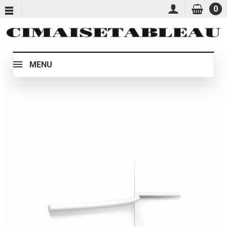
0
MENU