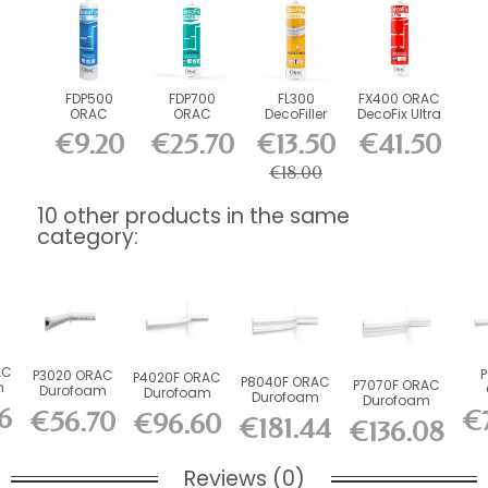
FDP500
FDP700
FL300
FX400 ORAC
ORAC
ORAC
DecoFiller
DecoFix Ultra
DecoFix Pro
DecoFix
270 ml
€9.20
€25.70
€13.50
€41.50
310 ml
Power 290
ml
€18.00
10 other products in the same
category:
AC
P3020 ORAC
P4020F ORAC
P8040F ORAC
P7070F ORAC
m
Durofoam
Durofoam
Durofoam
Durofoam
il
Du
Picture Rail
flexible chair
6
Flexible
€
€56.70
flexible chair
€96.60
..
flex
€181.44
L200 x...
rail...
€136.08
Picture Rail...
rail...
Reviews (0)