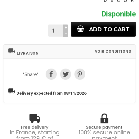
Disponible
ADD TO CART
local_shipping
VOIR CONDITIONS
LIVRAISON
"Share"
local_shipping
Delivery expected from 08/11/2026
Free delivery
Secure payment
In France, starting
100% secure online
from 129 € of
payment