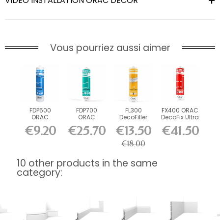
VIDEO INSTALLATION ORAC DECOR
Vous pourriez aussi aimer
FDP500
FDP700
FL300
FX400 ORAC
ORAC
ORAC
DecoFiller
DecoFix Ultra
DecoFix Pro
DecoFix
270 ml
€9.20
€25.70
€13.50
€41.50
310 ml
Power 290
ml
€18.00
10 other products in the same
category: