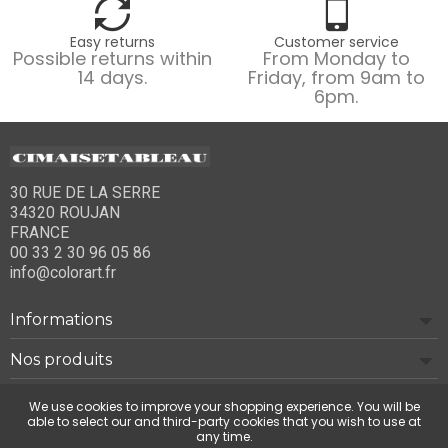
Easy returns
Customer service
Possible returns within
From Monday to
14 days.
Friday, from 9am to
6pm.
30 RUE DE LA SERRE
34320 ROUJAN
FRANCE
00 33 2 30 96 05 86
info@colorart.fr
Informations
Nos produits
Notre société
We use cookies to improve your shopping experience. You will be
able to select our and third-party cookies that you wish to use at
any time.
Contact us