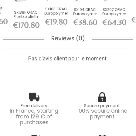
F
SX183 ORAC
SX104 ORAC
SX207 ORAC
SX138F ORAC
C
Duropolymer
Duropolymer
Duropolymer
Flexible plinth
le
Board L200 x
€
Skirting
Board L200 x
.60
p
€19.80
€38.60
€64.30
Flex L200 x...
Flex
H7.5 x...
Board L200...
H25 x...
€170.80
L2
..
Reviews (0)
Pas d'avis client pour le moment.
Free delivery
Secure payment
In France, starting
100% secure online
from 129 € of
payment
purchases