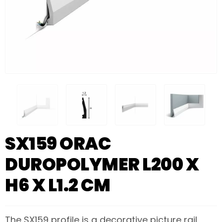
SX159 ORAC
DUROPOLYMER L200 X
H6 X L1.2 CM
The SX159 profile is a decorative picture rail