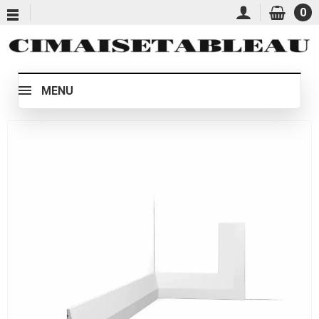
0
MENU