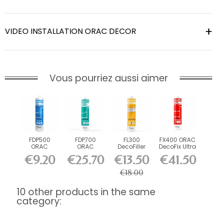
VIDEO INSTALLATION ORAC DECOR
Vous pourriez aussi aimer
FDP500
FDP700
FL300
FX400 ORAC
ORAC
ORAC
DecoFiller
DecoFix Ultra
DecoFix Pro
DecoFix
270 ml
€9.20
€25.70
€13.50
€41.50
310 ml
Power 290
ml
€18.00
10 other products in the same
category: