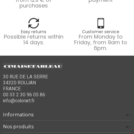
purchases
Easy returns
Customer service
Possible returns within
From Monday to
14 days.
Friday, from 9am to
6pm.
30 RUE DE LA SERRE
34320 ROUJAN
FRANCE
00 33 2 30 96 05 86
info@colorart.fr
Informations
Nos produits