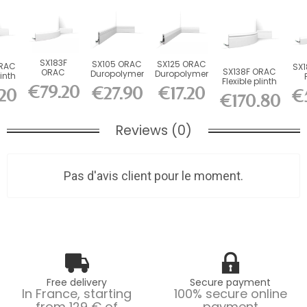
SX183F
SX105 ORAC
SX125 ORAC
ORAC
SX1
SX138F ORAC
ORAC
Duropolymer
Duropolymer
linth
Flexible plinth
Flexible
Skirting
L200 x H6.9 x
x...
Ski
€79.20
€27.90
€17.20
.20
Flex L200 x...
€
Skirting Flex
Board L200...
L1.4 cm
L
€170.80
L200 x...
Reviews (0)
Pas d'avis client pour le moment.
Free delivery
Secure payment
In France, starting
100% secure online
from 129 € of
payment