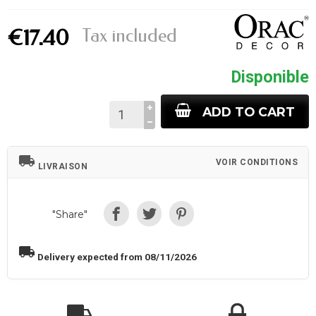
Tax included
€17.40
Disponible
ADD TO CART
local_shipping
VOIR CONDITIONS
LIVRAISON
"Share"
local_shipping
Delivery expected from 08/11/2026