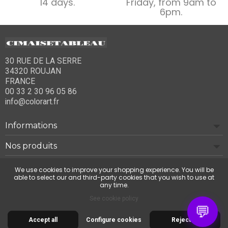
14 days.
Friday, from 9am to
6pm.
30 RUE DE LA SERRE
34320 ROUJAN
FRANCE
00 33 2 30 96 05 86
info@colorart.fr
Informations
Nos produits
Notre société
We use cookies to improve your shopping experience. You will be
able to select our and third-party cookies that you wish to use at
any time.
Contact us
See cookie policy
💬
Accept all
Configure cookies
Reject all
© 2026 Cimaise Tableau. Tous droits réservés.