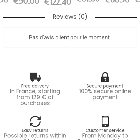
€50.00
€122.40
L200 x...
L150 x...
x...
x...
Reviews (0)
Pas d'avis client pour le moment.
Free delivery
Secure payment
In France, starting
100% secure online
from 129 € of
payment
purchases
Easy returns
Customer service
Possible returns within
From Monday to