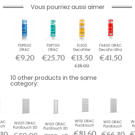
Vous pourriez aussi aimer
FDP500
FDP700
FL300
FX400 ORAC
ORAC
ORAC
DecoFiller
DecoFix Ultra
DecoFix Pro
DecoFix
270 ml
€9.20
€25.70
€13.50
€41.50
310 ml
Power 290
ml
€18.00
10 other products in the same
category:
W113 ORAC
W
RAC
W111 ORAC
WX211 ORAC
W120 ORAC
Purotouch
P
uch
Purotouch
Purotouch 3D
Purotouch 3D
3D wall
ll
3D wall
wall panel
€81.60
€
wall panel
30
€66.30
panel L200
pan
200
panel L200