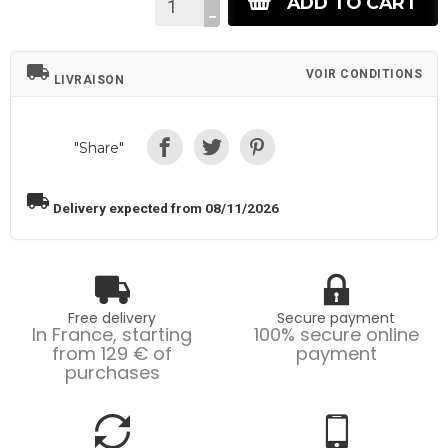
ADD TO CART
local_shipping
VOIR CONDITIONS
LIVRAISON
"Share"
local_shipping
Delivery expected from 08/11/2026
Free delivery
Secure payment
In France, starting
100% secure online
from 129 € of
payment
purchases