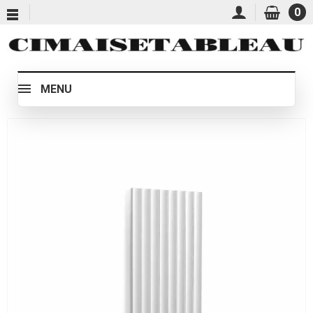
0
MENU