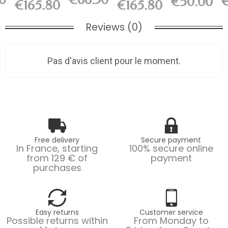
€
€50.00
w
wall panel
€165.80
€165.80
L200 x...
L200 x...
x...
L200...
Reviews (0)
Pas d'avis client pour le moment.
Free delivery
Secure payment
In France, starting
100% secure online
from 129 € of
payment
purchases
Easy returns
Customer service
Possible returns within
From Monday to