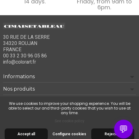
14 days.
Friday, from 9am to
6pm.
30 RUE DE LA SERRE
34320 ROUJAN
FRANCE
00 33 2 30 96 05 86
info@colorart.fr
Informations
Nos produits
Notre société
We use cookies to improve your shopping experience. You will be
able to select our and third-party cookies that you wish to use at
any time.
Contact us
See cookie policy
💬
Accept all
Configure cookies
Reject all
© 2026 Cimaise Tableau. Tous droits réservés.