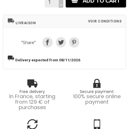
ADD TO CART
local_shipping
VOIR CONDITIONS
LIVRAISON
"Share"
local_shipping
Delivery expected from 08/11/2026
Free delivery
Secure payment
In France, starting
100% secure online
from 129 € of
payment
purchases