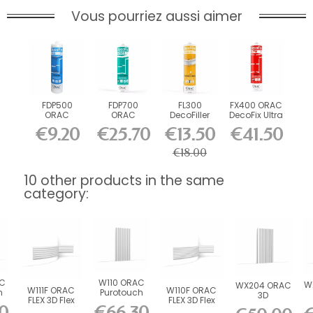
Vous pourriez aussi aimer
FDP500
FDP700
FL300
FX400 ORAC
ORAC
ORAC
DecoFiller
DecoFix Ultra
DecoFix Pro
DecoFix
270 ml
€9.20
€25.70
€13.50
€41.50
310 ml
Power 290
ml
€18.00
10 other products in the same
category:
C
W110 ORAC
W
WX204 ORAC
W111F ORAC
W110F ORAC
h
Purotouch
3D
FLEX 3D Flex
FLEX 3D Flex
3D wall
D
Duropolymer
0
€66.30
Wall Panel
Wall Panel
0
panel L200