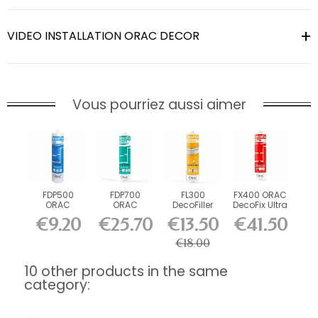
VIDEO INSTALLATION ORAC DECOR
Vous pourriez aussi aimer
FDP500
FDP700
FL300
FX400 ORAC
ORAC
ORAC
DecoFiller
DecoFix Ultra
DecoFix Pro
DecoFix
270 ml
€9.20
€25.70
€13.50
€41.50
310 ml
Power 290
ml
€18.00
10 other products in the same
category: