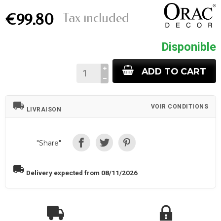
Tax included
€99.80
Disponible
ADD TO CART
local_shipping
VOIR CONDITIONS
LIVRAISON
"Share"
local_shipping
Delivery expected from 08/11/2026