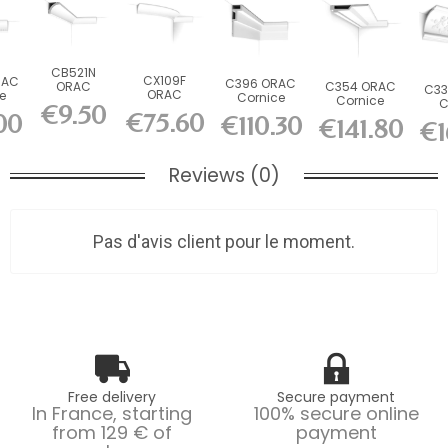
CB521N
CX109F
RAC
C396 ORAC
ORAC
C354 ORAC
C33
ORAC
e
Cornice
Cornice
Cornice
C
€9.50
Durofoam
am
Purotouch
non-
Purotouch
€75.60
00
Pu
€110.30
€141.80
flexible
1.8
€1
L200 x H18.5
primed
L200 x H4 x...
L200
cornice
x...
Durofoam...
L200...
Reviews (0)
Pas d'avis client pour le moment.
Free delivery
Secure payment
In France, starting
100% secure online
from 129 € of
payment