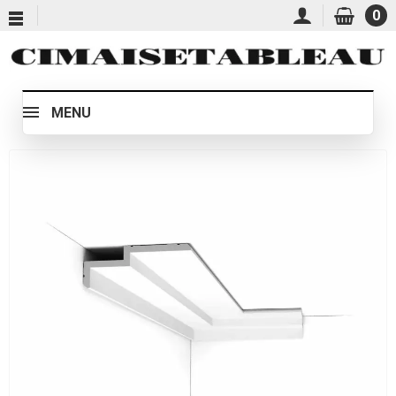
0
MENU