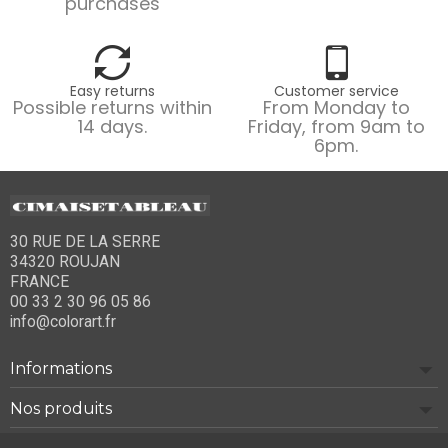
purchases
Easy returns
Customer service
Possible returns within
From Monday to
14 days.
Friday, from 9am to
6pm.
30 RUE DE LA SERRE
34320 ROUJAN
FRANCE
00 33 2 30 96 05 86
info@colorart.fr
Informations
Nos produits