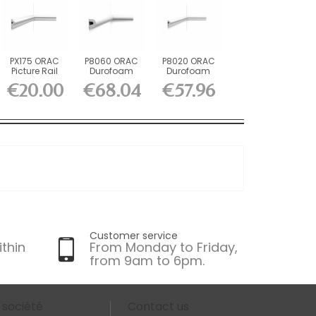
PX175 ORAC
P8060 ORAC
P8020 ORAC
Picture Rail
Durofoam
Durofoam
Duropolymer
Picture Rail
Picture Rail
€20.00
€68.04
€57.96
L200 x...
L200 x H5...
L200 x H6...
Customer service
ithin
From Monday to Friday,
from 9am to 6pm.
 société
Contact us