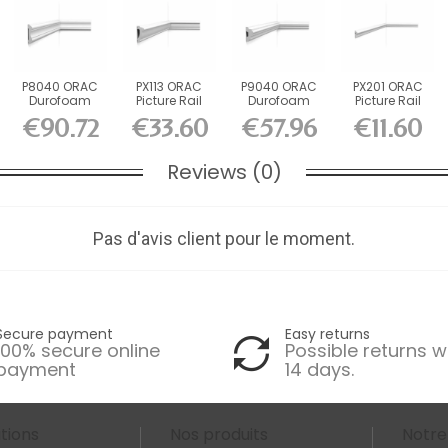
P8040 ORAC
PX113 ORAC
P9040 ORAC
PX201 ORAC
Durofoam
Picture Rail
Durofoam
Picture Rail
Picture Rail
Duropolymer
Picture Rail
Duropolymer
€90.72
€33.60
€57.96
€11.60
L200 x...
L200 x...
L200 x H5...
L200 x...
Reviews (0)
Pas d'avis client pour le moment.
Secure payment
Easy returns
100% secure online
Possible returns w
payment
14 days.
tions
Nos produits
Notre