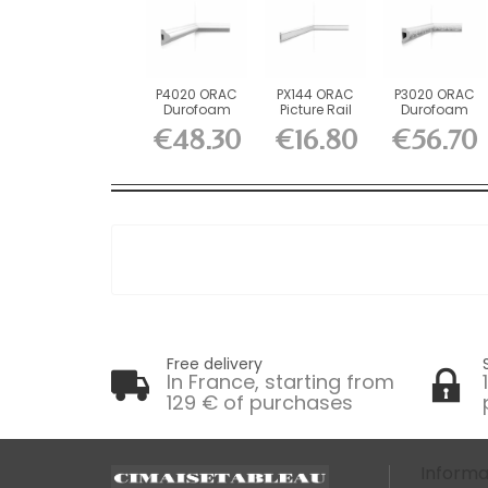
P4020 ORAC
PX144 ORAC
P3020 ORAC
Durofoam
Picture Rail
Durofoam
Picture Rail
Duropolymer
Picture Rail
€48.30
€16.80
€56.70
L200 x H5...
L200 x...
L200 x...
Free delivery
In France, starting from
129 € of purchases
Informa