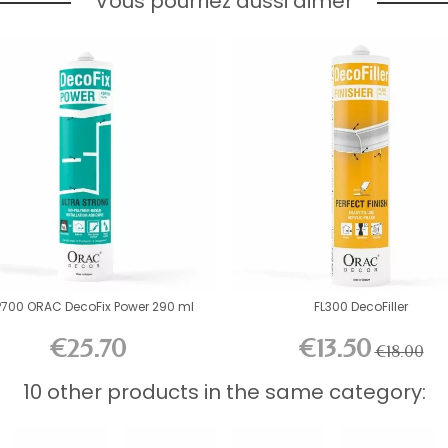
Vous pourriez aussi aimer
P700 ORAC DecoFix Power 290 ml
FL300 DecoFiller
€25.70
€13.50
€18.00
10 other products in the same category: