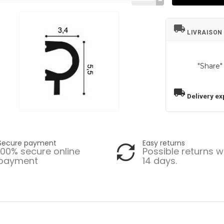
local_shipping
LIVRAISON
"Share"
local_shipping
Delivery ex
Secure payment
Easy returns
100% secure online
Possible returns w
payment
14 days.