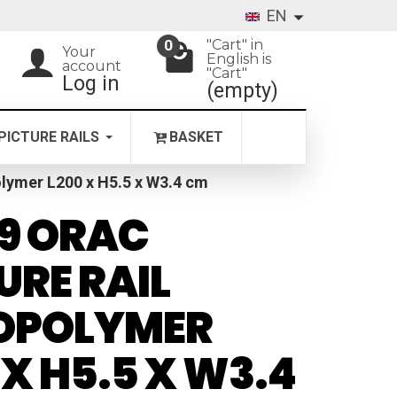
EN
"Cart" in
0
Your
English is
account
"Cart"
Log in
(empty)
PICTURE RAILS
BASKET
lymer L200 x H5.5 x W3.4 cm
9 ORAC
URE RAIL
OPOLYMER
 X H5.5 X W3.4