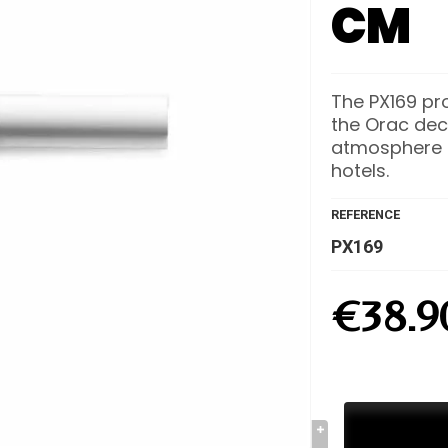
CM
The PX169 pro
the Orac dec
atmosphere i
hotels.
REFERENCE
PX169
€38.9