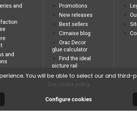
veries and
Promotions
Le
New releases
Ou
sfaction
Best sellers
Si
tee
Cimaise blog
Co
re
Orac Decor
t
glue calculator
s and
Find the ideal
ons
picture rail
Programme
ience. You will be able to select our and third-p
Affiliation Pro
See cookie policy
Configure cookies
© 2026 Cimaise Tableau. Tous droits réservés.