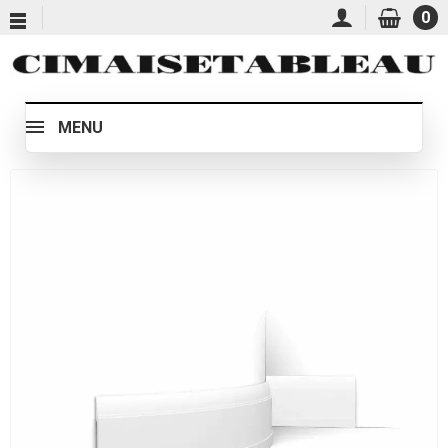
0
MENU