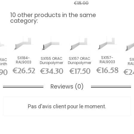
€18.00
10 other products in the same
category:
SX157-
SX184-
SX155 ORAC
SX157 ORAC
SX
ORAC
RAL9003
RAL9003
Duropolymer
Duropolymer
RA
linth
ORAC
ORAC
Skirting
Board L200 x
O
0 x
€16.58
€26.52
€34.30
€17.50
€2
Skirting
90
Skirting
Board L200...
H6.6 x...
Duro
Board
Board
Skir
RAL9003...
RAL9003...
Reviews (0)
Pas d'avis client pour le moment.