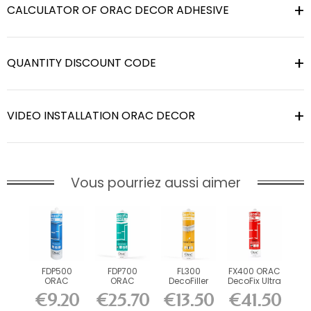
CALCULATOR OF ORAC DECOR ADHESIVE
QUANTITY DISCOUNT CODE
VIDEO INSTALLATION ORAC DECOR
Vous pourriez aussi aimer
FDP500
FDP700
FL300
FX400 ORAC
ORAC
ORAC
DecoFiller
DecoFix Ultra
DecoFix Pro
DecoFix
270 ml
€9.20
€25.70
€13.50
€41.50
310 ml
Power 290
ml