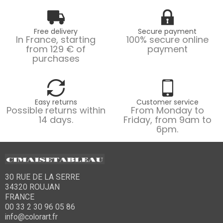
Free delivery
Secure payment
In France, starting
100% secure online
from 129 € of
payment
purchases
Easy returns
Customer service
Possible returns within
From Monday to
14 days.
Friday, from 9am to
6pm.
30 RUE DE LA SERRE
34320 ROUJAN
FRANCE
00 33 2 30 96 05 86
info@colorart.fr