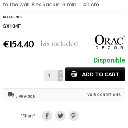
to the wall. Flex Radius: R min = 40 cm
REFERENCE
SX104F
Tax included
€154.40
Disponible
ADD TO CART
local_shipping
VOIR CONDITIONS
LIVRAISON
"Share"