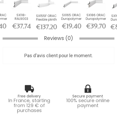
ORAC
SX118-
SX165 ORAC
SX186 ORAC
SX155F ORAC
SX1
ymer
RAL9003
Duropolymer
Duropolymer
Flexible plinth
Dur
H6 x
ORAC
Skirting
L200 x H13.8
Flex L200 x...
S
40
€37.74
€19.40
€39.70
€137.20
€
cm
Duropolymer
Board L200...
x L2.2 cm
Boar
Skirting...
Reviews (0)
Pas d'avis client pour le moment.
Free delivery
Secure payment
In France, starting
100% secure online
from 129 € of
payment
purchases