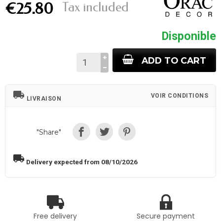
Tax included
€25.80
Disponible
ADD TO CART
local_shipping
VOIR CONDITIONS
LIVRAISON
"Share"
local_shipping
Delivery expected from 08/10/2026
Free delivery
Secure payment