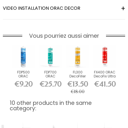
VIDEO INSTALLATION ORAC DECOR
Vous pourriez aussi aimer
FDP500
FDP700
FL300
FX400 ORAC
ORAC
ORAC
DecoFiller
DecoFix Ultra
DecoFix Pro
DecoFix
270 ml
€9.20
€25.70
€13.50
€41.50
310 ml
Power 290
ml
€18.00
10 other products in the same
category: