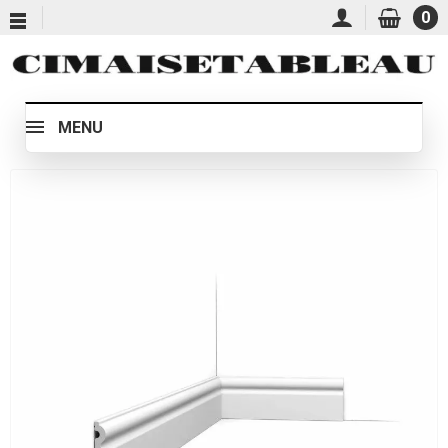
0
MENU