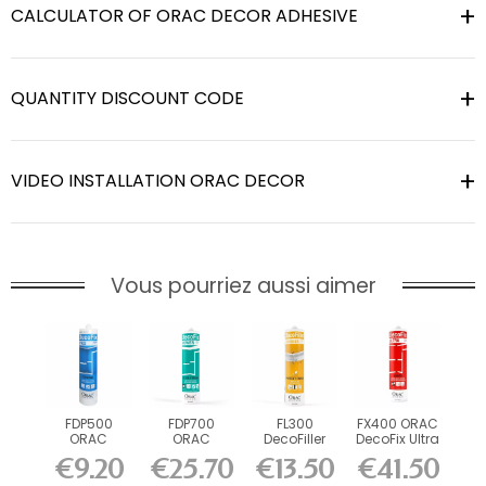
CALCULATOR OF ORAC DECOR ADHESIVE
QUANTITY DISCOUNT CODE
VIDEO INSTALLATION ORAC DECOR
Vous pourriez aussi aimer
FDP500
FDP700
FL300
FX400 ORAC
ORAC
ORAC
DecoFiller
DecoFix Ultra
DecoFix Pro
DecoFix
270 ml
€9.20
€25.70
€13.50
€41.50
310 ml
Power 290
ml