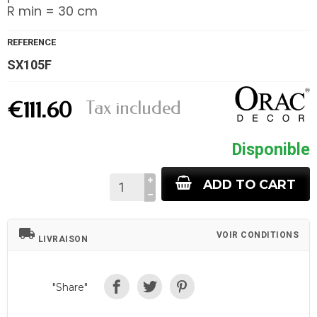
R min = 30 cm
REFERENCE
SX105F
Tax included
€111.60
Disponible
ADD TO CART
local_shipping
VOIR CONDITIONS
LIVRAISON
"Share"