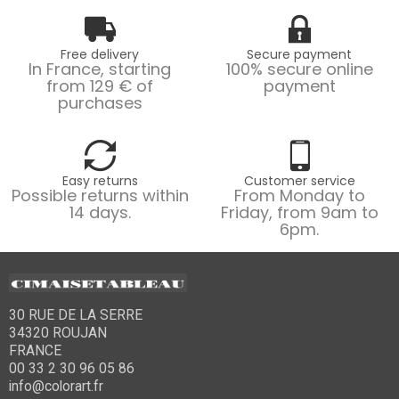
Free delivery
Secure payment
In France, starting
100% secure online
from 129 € of
payment
purchases
Easy returns
Customer service
Possible returns within
From Monday to
14 days.
Friday, from 9am to
6pm.
30 RUE DE LA SERRE
34320 ROUJAN
FRANCE
00 33 2 30 96 05 86
info@colorart.fr