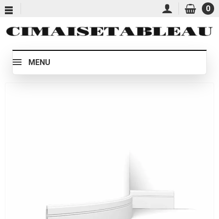
0
MENU