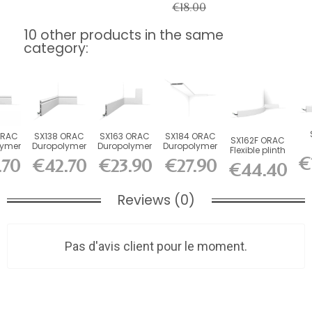
€18.00
10 other products in the same
category:
ORAC
SX138 ORAC
SX163 ORAC
SX184 ORAC
SX162F ORAC
lymer
Duropolymer
Duropolymer
Duropolymer
Flexible plinth
H13.8
Skirting
Board L200 x
Skirting
€
Flex L200 x
.70
€42.70
€23.90
€27.90
pl
€44.40
 cm
Board L200...
H10.1...
Board L200...
H4...
L
Reviews (0)
Pas d'avis client pour le moment.