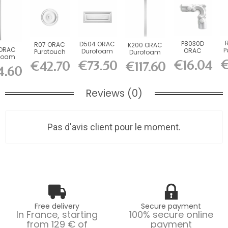
P8030D
D504 ORAC
R07 ORAC
K200 ORAC
 ORAC
P
ORAC
Durofoam
Purotouch
Durofoam
foam
R
Corner for
Panel L55 x
Rosette cm
Pilaster L13.6
€
€16.04
€73.50
€42.70
€117.60
column
P8030
H1.7 x W22
x H200 x...
4.60
H202...
Durofoam...
cm
Reviews (0)
Pas d'avis client pour le moment.
Free delivery
Secure payment
In France, starting
100% secure online
from 129 € of
payment