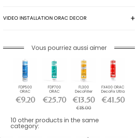
VIDEO INSTALLATION ORAC DECOR
Vous pourriez aussi aimer
FDP500
FDP700
FL300
FX400 ORAC
ORAC
ORAC
DecoFiller
DecoFix Ultra
DecoFix Pro
DecoFix
270 ml
€9.20
€25.70
€13.50
€41.50
310 ml
Power 290
ml
€18.00
10 other products in the same
category: