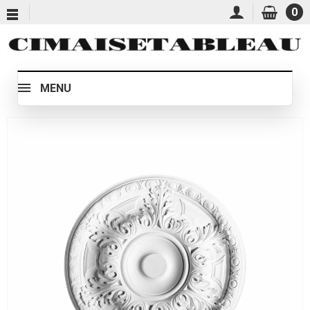
0
MENU