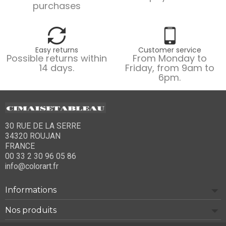
purchases
Easy returns
Customer service
Possible returns within
From Monday to
14 days.
Friday, from 9am to
6pm.
30 RUE DE LA SERRE
34320 ROUJAN
FRANCE
00 33 2 30 96 05 86
info@colorart.fr
Informations
Nos produits