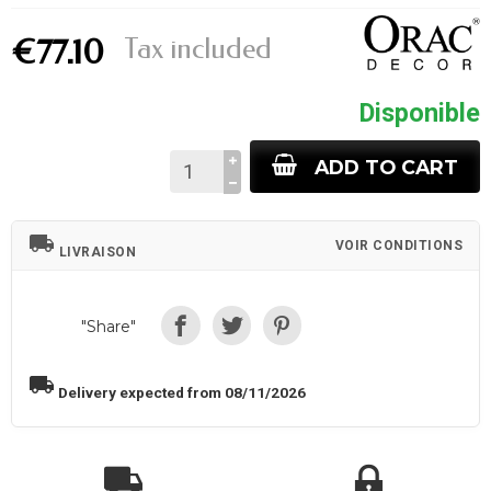
Tax included
€77.10
Disponible
ADD TO CART
local_shipping
VOIR CONDITIONS
LIVRAISON
"Share"
local_shipping
Delivery expected from 08/11/2026