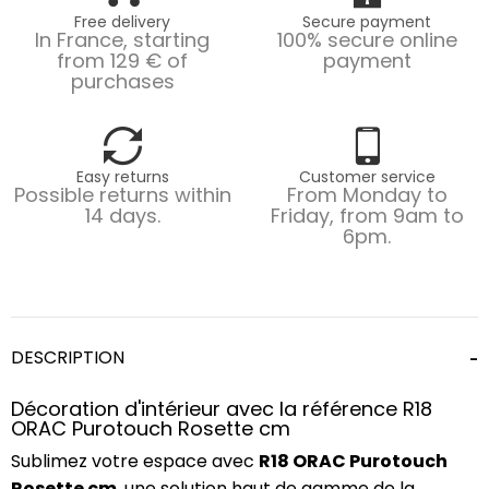
Free delivery
Secure payment
In France, starting
100% secure online
from 129 € of
payment
purchases
Easy returns
Customer service
Possible returns within
From Monday to
14 days.
Friday, from 9am to
6pm.
DESCRIPTION
Décoration d'intérieur avec la référence R18
ORAC Purotouch Rosette cm
Sublimez votre espace avec
R18 ORAC Purotouch
Rosette cm
, une solution haut de gamme de la