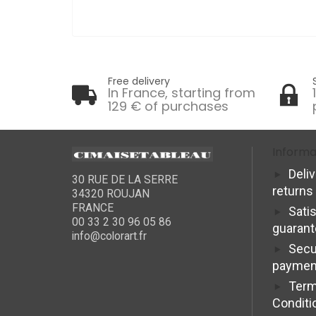
Free delivery
In France, starting from
129 € of purchases
Informa
Deli
30 RUE DE LA SERRE
returns
34320 ROUJAN
FRANCE
Sati
00 33 2 30 96 05 86
guaran
info@colorart.fr
Secu
paymen
Term
Conditi