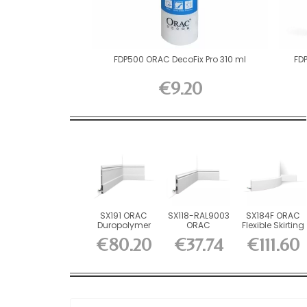
FDP500 ORAC DecoFix Pro 310 ml
FD
€9.20
SX191 ORAC
SX118-RAL9003
SX184F ORAC
Duropolymer
ORAC
Flexible Skirting
L200 x H21 x L2.1
Duropolymer
Flex L200 x...
€80.20
€37.74
€111.60
cm
Skirting...