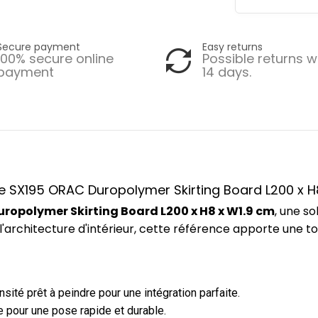
Secure payment
Easy returns
100% secure online
Possible returns w
payment
14 days.
ce SX195 ORAC Duropolymer Skirting Board L200 x H
ropolymer Skirting Board L200 x H8 x W1.9 cm
, une s
l'architecture d'intérieur, cette référence apporte une 
ité prêt à peindre pour une intégration parfaite.
 pour une pose rapide et durable.