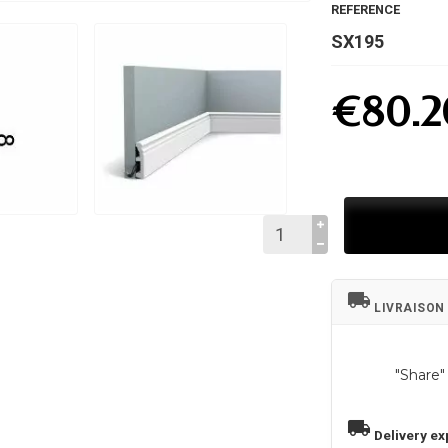
REFERENCE
SX195
€80.2
local_shipping
LIVRAISON
"Share"
local_shipping
Delivery ex