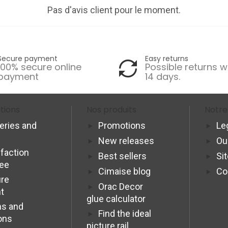
Pas d'avis client pour le moment.
Secure payment
Easy returns
100% secure online
Possible returns w
payment
14 days.
tions
Nos produits
Notre
veries and
Promotions
Le
New releases
Ou
sfaction
Best sellers
Si
tee
Cimaise blog
Co
re
Orac Decor
t
glue calculator
s and
Find the ideal
ons
picture rail