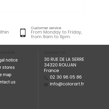
Customer service
ithin
From Monday to Friday,
from 9am to 6pm.
 société
Contact us
30 RUE DE LA SERRE
gal notice
34320 ROUJAN
r stores
France
te map
02 30 96 05 86
ntact us
info@colorart.fr