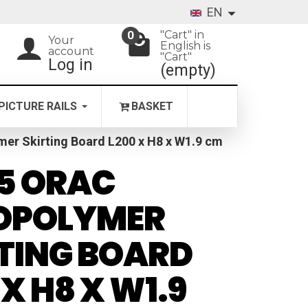
EN
"Cart" in
0
Your
English is
account
"Cart"
Log in
(empty)
PICTURE RAILS
BASKET
er Skirting Board L200 x H8 x W1.9 cm
5 ORAC
OPOLYMER
TING BOARD
 X H8 X W1.9