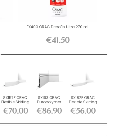
FX400 ORAC DecoFix Ultra 270 ml
€41.50
SX157F ORAC
SX193 ORAC
SX182F ORAC
Flexible Skirting
Duropolymer
Flexible Skirting
Flex L200 x...
Skirting Board
Flex L200 x...
€70.00
€86.90
€56.00
L200...