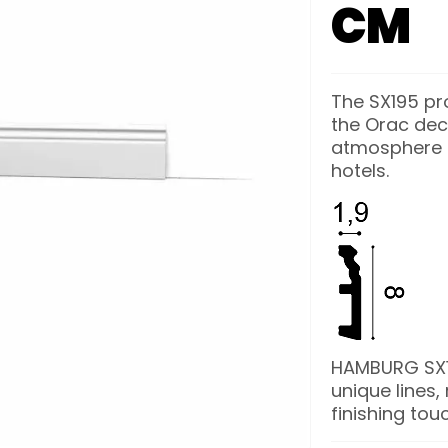
CM
The SX195 pro
the Orac dec
atmosphere i
hotels.
HAMBURG SX195
unique lines, 
finishing touc