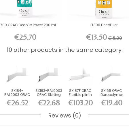
P700 ORAC DecoFix Power 290 ml
FL300 DecoFiller
€25.70
€13.50
€18.00
10 other products in the same category:
SX184-
SX163-RAL9003
SX187F ORAC
SX165 ORAC
RAL9003 ORAC
ORAC Skirting
Flexible plinth
Duropolymer
Skirting Board
Board
Flex L200 x...
Skirting Board
€26.52
€22.68
€103.20
€19.40
RAL9003...
RAL9003...
L200...
Reviews (0)