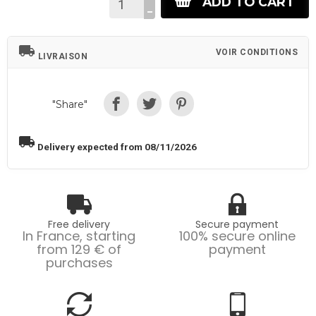
ADD TO CART
local_shipping
VOIR CONDITIONS
LIVRAISON
"Share"
local_shipping
Delivery expected from 08/11/2026
Free delivery
Secure payment
In France, starting
100% secure online
from 129 € of
payment
purchases