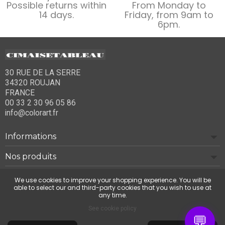
Possible returns within
From Monday to
14 days.
Friday, from 9am to
6pm.
30 RUE DE LA SERRE
34320 ROUJAN
FRANCE
00 33 2 30 96 05 86
info@colorart.fr
Informations
Nos produits
Notre société
We use cookies to improve your shopping experience. You will be
able to select our and third-party cookies that you wish to use at
any time.
Contact us
See cookie policy
💬