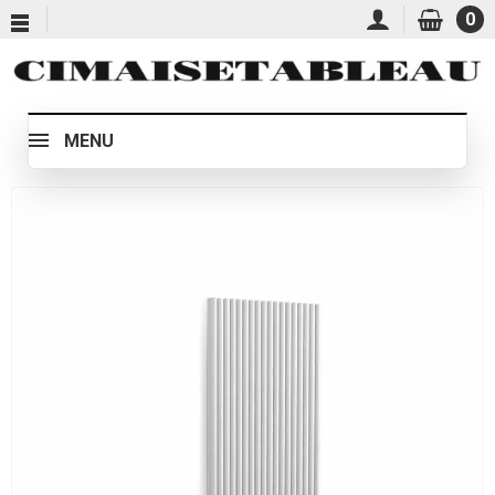
0
MENU