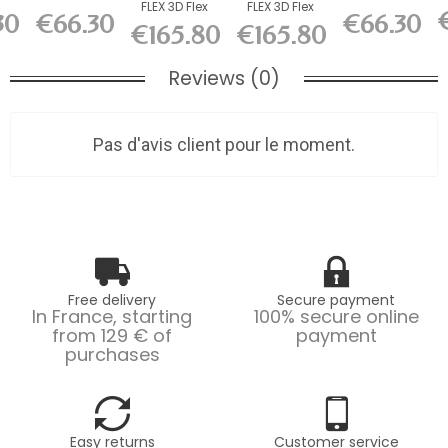
FLEX 3D Flex
FLEX 3D Flex
l
3D wall
3D wall
30
€66.30
€66.30
Wall Panel
Wall Panel
00
panel L200
panel L200
€165.80
€165.80
L200 x...
L200 x...
x...
x...
Reviews (0)
Pas d'avis client pour le moment.
Free delivery
Secure payment
In France, starting
100% secure online
from 129 € of
payment
purchases
Easy returns
Customer service