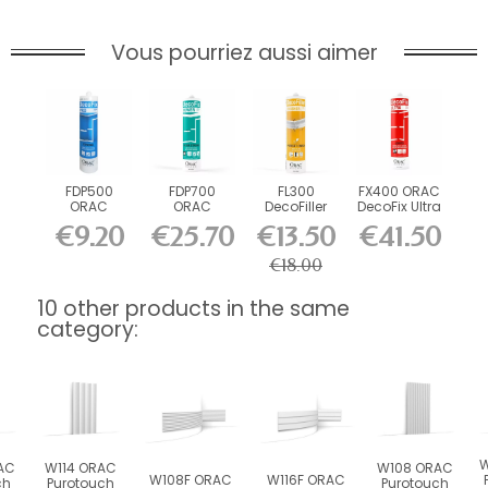
Vous pourriez aussi aimer
FDP500
FDP700
FL300
FX400 ORAC
ORAC
ORAC
DecoFiller
DecoFix Ultra
DecoFix Pro
DecoFix
270 ml
€9.20
€25.70
€13.50
€41.50
310 ml
Power 290
ml
€18.00
10 other products in the same
category:
W
AC
W114 ORAC
W108 ORAC
W108F ORAC
W116F ORAC
ch
Purotouch
Purotouch