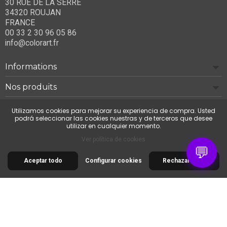
30 RUE DE LA SERRE
34320 ROUJAN
FRANCE
00 33 2 30 96 05 86
info@colorart.fr
Informations
Nos produits
Notre société
Utilizamos cookies para mejorar su experiencia de compra. Usted
podrá seleccionar las cookies nuestras y de terceros que desee
utilizar en cualquier momento.
Contáctenos
Ver política de cookies
💬
Aceptar todo
Configurar cookies
Rechazar todo
© 2026 Cimaise Tableau. Tous droits réservés.