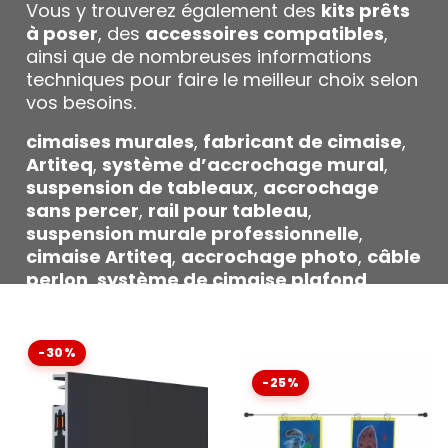
Vous y trouverez également des
kits prêts
à poser
, des
accessoires compatibles
,
ainsi que de nombreuses informations
techniques pour faire le meilleur choix selon
vos besoins.
cimaises murales
,
fabricant de cimaise
,
Artiteq
,
système d’accrochage mural
,
suspension de tableaux
,
accrochage
sans percer
,
rail pour tableau
,
suspension murale professionnelle
,
cimaise Artiteq
,
accrochage photo
,
câble
perlon
,
système de cimaise plafond
,
cimaise aluminium
,
installation cimaise
,
galerie d’art
,
cadres muraux
,
suspension
flexible
,
système d’accrochage sans
-30%
clou
,
accrochage sécurisé
,
solution
-25%
d’affichage mural
,
produits Artiteq
.