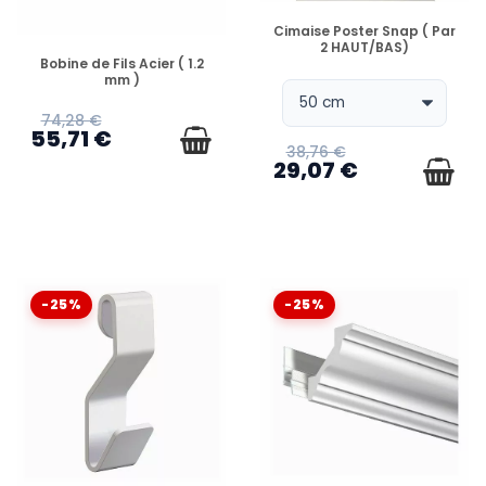
EN STOCK
Cimaise Poster Snap ( Par
2 HAUT/BAS)
EN STOCK
Bobine de Fils Acier ( 1.2
mm )
74,28 €
55,71 €
38,76 €
29,07 €
-25%
-25%