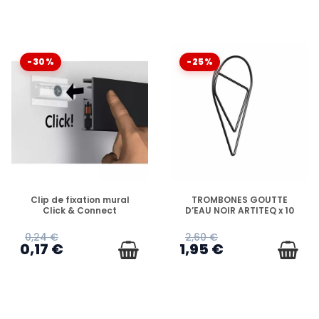
-30%
-25%
EN STOCK
EN STOCK
Clip de fixation mural
TROMBONES GOUTTE
Click & Connect
D’EAU NOIR ARTITEQ x 10
0,24 €
2,60 €
0,17 €
1,95 €