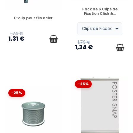
EN STOCK
Pack de 6 Clips de
Fixation Click &...
EN STOCK
E-clip pour fils acier
1,74 €
1,31 €
1,79 €
1,34 €
-25%
-25%