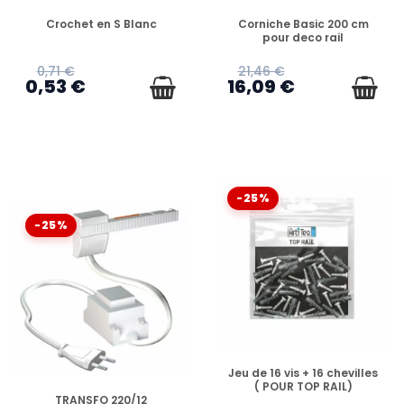
EN STOCK
EN STOCK
Crochet en S Blanc
Corniche Basic 200 cm
pour deco rail
0,71 €
21,46 €
0,53 €
16,09 €
-25%
-25%
EN STOCK
Jeu de 16 vis + 16 chevilles
( POUR TOP RAIL)
EN STOCK
TRANSFO 220/12