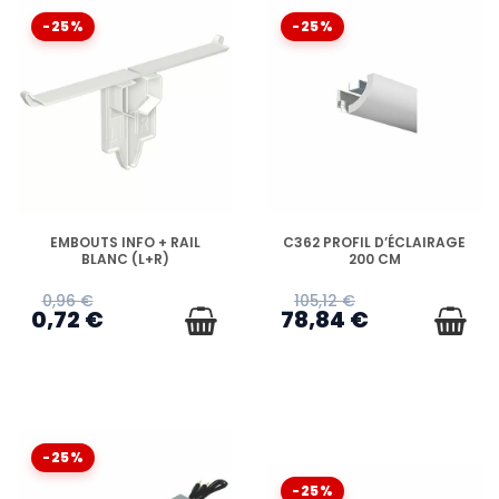
-25%
-25%
EN STOCK
EN STOCK
EMBOUTS INFO + RAIL
C362 PROFIL D’ÉCLAIRAGE
BLANC (L+R)
200 CM
0,96 €
105,12 €
0,72 €
78,84 €
-25%
-25%