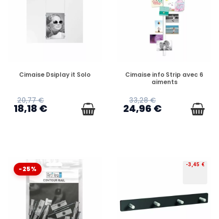
EN STOCK
EN STOCK
Cimaise Dsiplay it Solo
Cimaise info Strip avec 6
aiments
20,77 €
33,28 €
18,18 €
24,96 €
-3,45 €
-25%