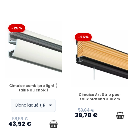
-25%
-25%
EN STOCK
Cimaise combi pro light (
taille au choix )
EN STOCK
Cimaise Art Strip pour
faux plafond 300 cm
53,04 €
39,78 €
58,56 €
43,92 €