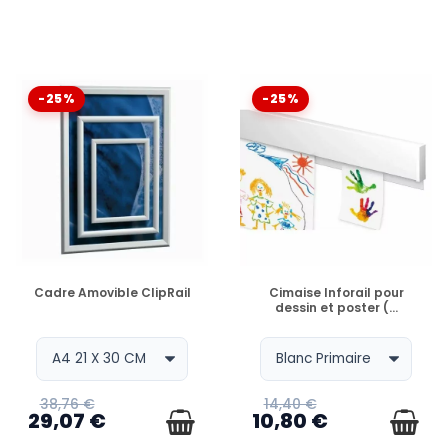
-25%
-25%
EN STOCK
EN STOCK
Cadre Amovible ClipRail
Cimaise Inforail pour
dessin et poster (...
38,76 €
14,40 €
29,07 €
10,80 €