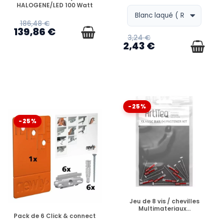
HALOGENE/LED 100 Watt
186,48 €
139,86 €
3,24 €
2,43 €
-25%
-25%
EN STOCK
Jeu de 8 vis / chevilles
Multimateriaux...
EN STOCK
Pack de 6 Click & connect