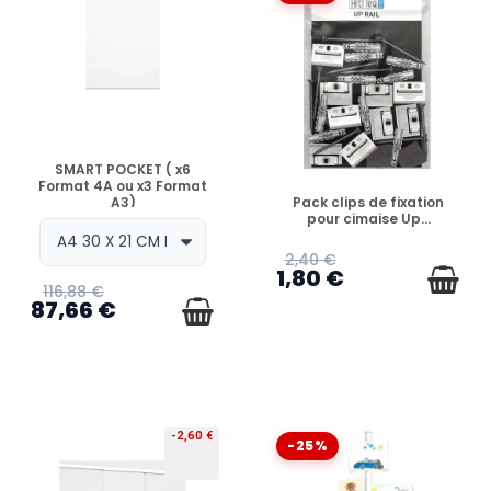
EN STOCK
SMART POCKET ( x6
Format 4A ou x3 Format
EN STOCK
Pack clips de fixation
A3)
pour cimaise Up...
2,40 €
1,80 €
116,88 €
87,66 €
-2,60 €
-25%