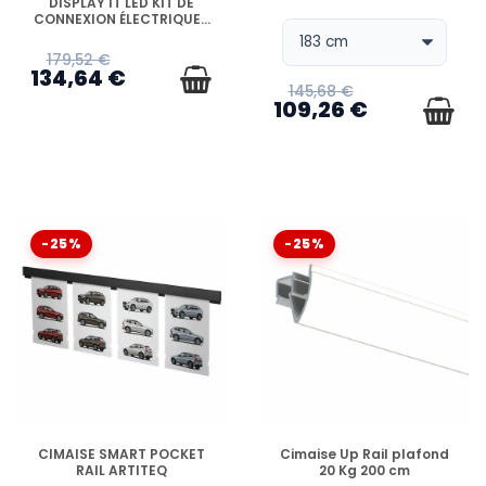
DISPLAY IT LED KIT DE
CONNEXION ÉLECTRIQUE...
179,52 €
134,64 €
145,68 €
109,26 €
-25%
-25%
EN STOCK
EN STOCK
CIMAISE SMART POCKET
Cimaise Up Rail plafond
RAIL ARTITEQ
20 Kg 200 cm