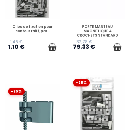
EN STOCK
EN STOCK
Clips de fixation pour
PORTE MANTEAU
contour rail ( par...
MAGNETIQUE 4
CROCHETS STANDARD
1,46 €
82,78 €
1,10 €
79,33 €
-25%
-25%