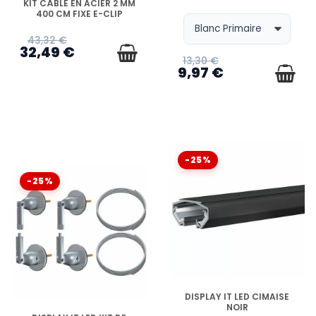
KIT CÂBLE EN ACIER 2 MM
400 CM FIXE E-CLIP
43,32 €
32,49 €
13,30 €
9,97 €
-25%
-25%
EN STOCK
DISPLAY IT LED CIMAISE
NOIR
EN STOCK