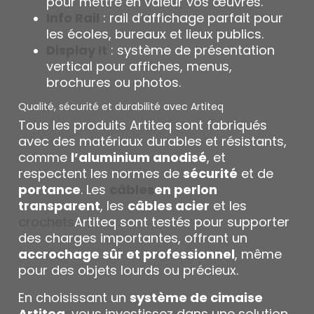
pour mettre en valeur vos œuvres.
Info Rail
: rail d’affichage parfait pour
les écoles, bureaux et lieux publics.
Display It
: système de présentation
vertical pour affiches, menus,
brochures ou photos.
Qualité, sécurité et durabilité avec Artiteq
Tous les produits Artiteq sont fabriqués
avec des matériaux durables et résistants,
comme
l’aluminium anodisé
, et
respectent les normes de
sécurité
et de
portance
. Les
câbles
en perlon
transparent
, les
câbles acier
et les
crochets
Artiteq sont testés pour supporter
des charges importantes, offrant un
accrochage sûr et professionnel
, même
pour des objets lourds ou précieux.
En choisissant un
système de cimaise
Artiteq
, vous investissez dans une solution