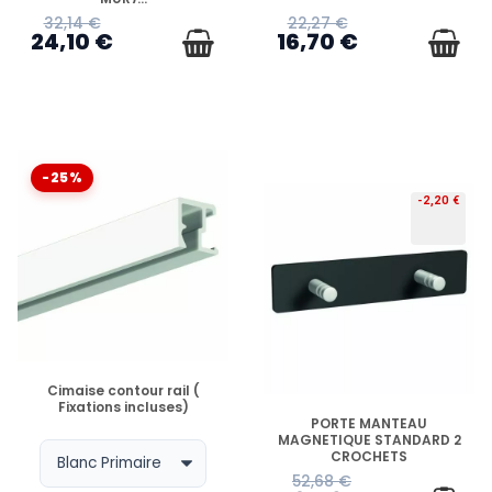
32,14 €
22,27 €
24,10 €
16,70 €
-25%
-2,20 €
EN STOCK
Cimaise contour rail (
Fixations incluses)
EN STOCK
PORTE MANTEAU
MAGNETIQUE STANDARD 2
CROCHETS
52,68 €