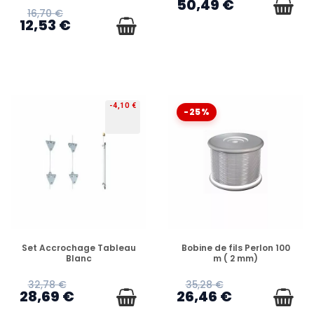
50,49 €
16,70 €
12,53 €
-4,10 €
-25%
EN STOCK
EN STOCK
Set Accrochage Tableau
Bobine de fils Perlon 100
Blanc
m ( 2 mm)
32,78 €
35,28 €
28,69 €
26,46 €