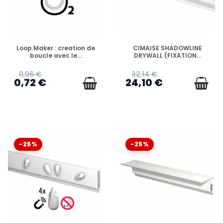
EN STOCK
EN STOCK
Loop Maker : creation de
CIMAISE SHADOWLINE
boucle avec le...
DRYWALL (FIXATION...
0,96 €
32,14 €
0,72 €
24,10 €
-25%
-25%