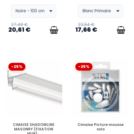
27,48 €
23,54 €
20,61 €
17,66 €
-25%
-25%
EN STOCK
EN STOCK
CIMAISE SHADOWLINE
Cimaise Picture mousse
MASONRY (FIXATION
solo
MUR)...