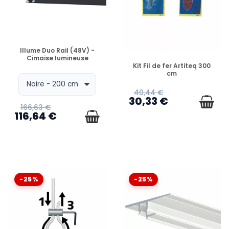
EN STOCK
Illume Duo Rail (48V) -
Cimaise lumineuse
EN STOCK
Kit Fil de fer Artiteq 300
cm
40,44 €
30,33 €
166,63 €
116,64 €
-25%
-25%