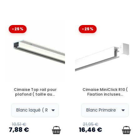
-25%
-25%
EN STOCK
EN STOCK
Cimaise Top rail pour
Cimaise MiniClick R10 (
plafond ( taille au...
Fixation incluses...
10,51 €
21,95 €
7,88 €
16,46 €